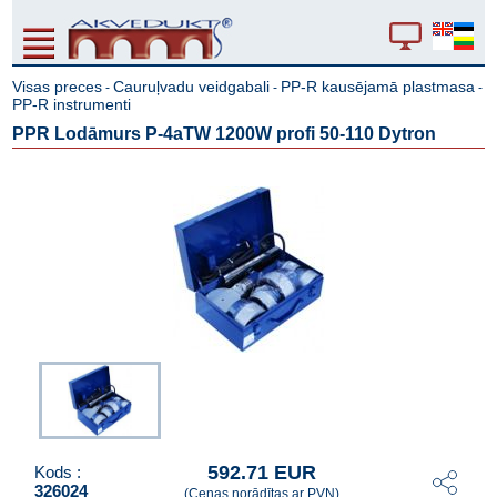
Visas preces
Cauruļvadu veidgabali
PP-R kausējamā plastmasa
-
-
-
PP-R instrumenti
PPR Lodāmurs P-4aTW 1200W profi 50-110 Dytron
592.71 EUR
Kods :
326024
(Cenas norādītas ar PVN)