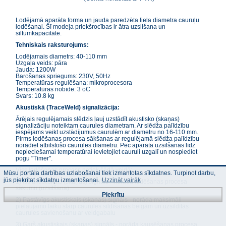
Lodējamā aparāta forma un jauda paredzēta liela diametra cauruļu
lodēšanai. Šī modeļa priekšrocības ir ātra uzsilšana un
siltumkapacitāte.
Tehniskais raksturojums:
Lodējamais diametrs: 40-110 mm
Uzgaļa veids: pāra
Jauda: 1200W
Barošanas spriegums: 230V, 50Hz
Temperatūras regulēšana: mikroprocesora
Temperatūras nobīde: 3 oC
Svars: 10.8 kg
Akustiskā (TraceWeld) signalizācija:
Ārējais regulējamais slēdzis ļauj uzstādīt akustisko (skaņas)
signalizāciju noteiktam caurules diametram. Ar slēdža palīdzību
iespējams veikt uzstādījumus caurulēm ar diametru no 16-110 mm.
Pirms lodēšanas procesa sākšanas ar regulējamā slēdža palīdzību
norādiet atbilstošo caurules diametru. Pēc aparāta uzsilšanas līdz
nepieciešamai temperatūrai ievietojiet cauruli uzgalī un nospiediet
pogu "Timer".
Viss lodēšanas process notiek šādā veidā:
Mūsu portāla darbības uzlabošanai tiek izmantotas sīkdatnes. Turpinot darbu,
jūs piekrītat sīkdatņu izmantošanai.
Uzzināt vairāk
1) Īss akustiskais (skaņas) signāls - norāda lodēšanas procesa
sākumu (uzsilšana)
Piekrītu
2) Pastāvīgs akustiskais (skaņas) signāls - norāda maksimāli
pieļaujamo laiku starp caurules sildīšanas beigām un uzsildītās
caurules savienošanu ar veidgabalu
3) Garš akustiskais (skaņas) signāls - norāda kausēšanas procesa