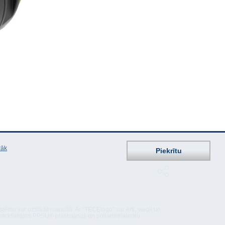
rāk
Piekrītu
ēmu var uzstādīt manuāli. Ar “TECElogo” var ērti, viegli un
as efektivitātes PPSU® plastmasas un poliamīdšķiedru