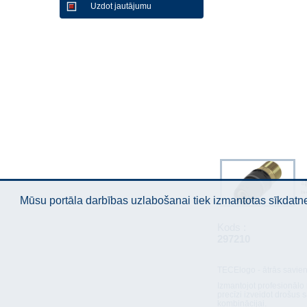
Uzdot jautājumu
Mūsu portāla darbības uzlabošanai tiek izmantotas sīkdatnes
Kods :
297210
TECElogo - ātrās savien
Izmantojot profesionālo
precīzi izveidot drošus 
kombinācijai.