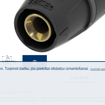
. Turpinot darbu, jūs piekrītat sīkdatņu izmantošanai.
Uzzināt vai
4.94 EUR
(Cenas norādītas ar PVN)
ošanas sistēma (Push-fit)
 montāžas sistēmu “TECElogo”, vairs nav nepieciešami saspiešanas instrumenti. Sist
savienojumus. Īpaši kompakti un viegli uzstādāmi. Īpaši izturīgi, pateicoties augst