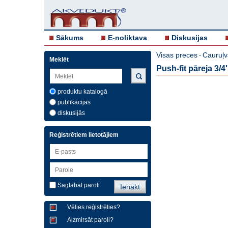
Sākums
E-noliktava
Diskusijas
Visas preces
Cauruļv
-
Meklēt
Push-fit pāreja 3/4
produktu katalogā
publikācijās
diskusijās
Reģistrētiem lietotājiem
Saglabāt paroli
Vēlies reģistrēties?
Aizmirsāt paroli?