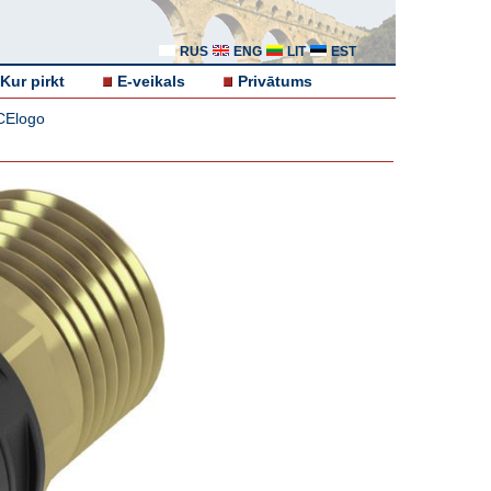
RUS
ENG
LIT
EST
Kur pirkt
E-veikals
Privātums
ECElogo