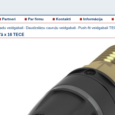
Partneri
Par firmu
Kontakti
Informācija
adu veidgabali
Daudzslāņu cauruļu veidgabali
Push-fit veidgabali T
-
-
''ā x 16 TECE