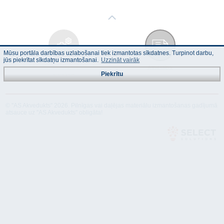
Mūsu portāla darbības uzlabošanai tiek izmantotas sīkdatnes. Turpinot darbu,
jūs piekrītat sīkdatņu izmantošanai.
Uzzināt vairāk
Tehniskais
Atbilstība
Piekrītu
apraksts
© "AS Akvedukts" 2026. Pilnīgas vai daļējas materiālu izmantošanas gadījumā
atsauce uz "AS Akvedukts" obligāta!