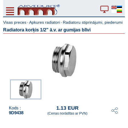
Visas preces
Apkures radiatori
Radiatoru stiprinājumi, piederumi
-
-
Radiatora korķis 1/2" ā.v. ar gumijas blīvi
1.13 EUR
Kods :
9D9438
(Cenas norādītas ar PVN)