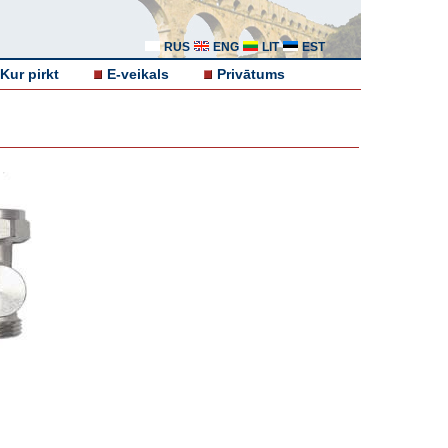
RUS
ENG
LIT
EST
Kur pirkt
E-veikals
Privātums