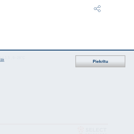
 x 1,5 , 6–28°C
rāk
Piekrītu