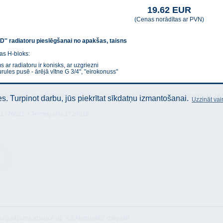
19.62 EUR
(Cenas norādītas ar PVN)
' radiatoru pieslēgšanai no apakšas, taisns
as H-bloks:
ar radiatoru ir konisks, ar uzgriezni
rules pusē - ārējā vītne G 3/4", "eirokonuss"
dīšanai uz radiatoriem ar iebūvētu “Danfoss RA” vārstu, pieslēguma vītne M 23,5
. Turpinot darbu, jūs piekrītat sīkdatņu izmantošanai.
Uzzināt vai
: 1376621 + Termogalva 1726019
stība
as gadījumā atsauce uz "AS Akvedukts" obligāta!