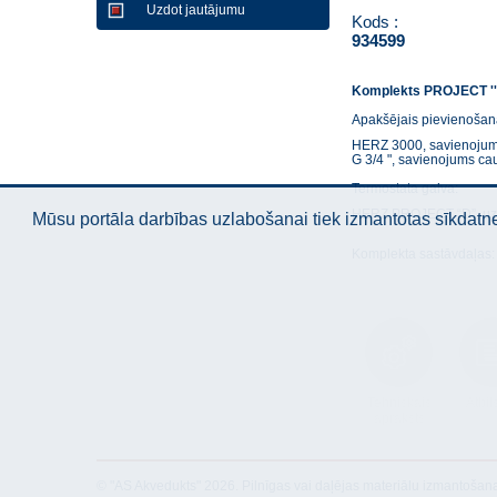
Uzdot jautājumu
Kods :
934599
Komplekts PROJECT ''D'
Apakšējais pievienošan
HERZ 3000, savienojums 
G 3/4 ", savienojums cau
Termostata galva:
HERZ PROJECT “D”, uzstā
Mūsu portāla darbības uzlabošanai tiek izmantotas sīkdatnes
Komplekta sastāvdaļas
Tehniskais
Atbil
apraksts
© "AS Akvedukts" 2026. Pilnīgas vai daļējas materiālu izmantošan