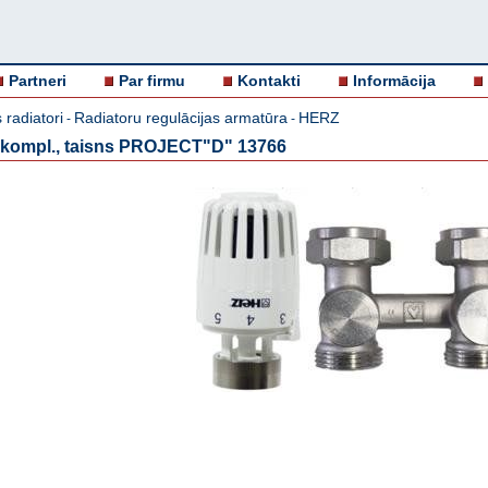
Partneri
Par firmu
Kontakti
Informācija
 radiatori
Radiatoru regulācijas armatūra
HERZ
-
-
. kompl., taisns PROJECT"D" 13766