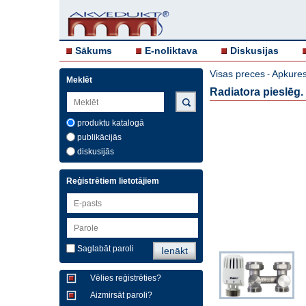
Sākums
E-noliktava
Diskusijas
Visas preces
Apkures
-
Meklēt
Radiatora pieslēg
produktu katalogā
publikācijās
diskusijās
Reģistrētiem lietotājiem
Saglabāt paroli
Vēlies reģistrēties?
Aizmirsāt paroli?