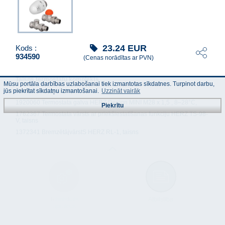
23.24
EUR
Kods :
934590
(Cenas norādītas ar PVN)
Taisns termostatu komplekts
Mūsu portāla darbības uzlabošanai tiek izmantotas sīkdatnes. Turpinot darbu,
Komplekta sastāvdaļas:
jūs piekrītat sīkdatņu izmantošanai.
Uzzināt vairāk
1920060 Termostata galva HERZ Design MINI M28 x 1,5 , 8–28°C,
Piekrītu
1762367 Termostata vārsts ar priekšiestatīšanas funkciju HERZ TS-98-
V, taisns
1372341 BremzētājvārstS HERZ RL-1, taisns
Tehniskais
Atbilstība
apraksts