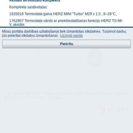
Aksiāls termostatu komplekts
Komplekta sastāvdaļas:
1920016 Termostata galva HERZ MINI ''Turbo'' M28 x 1,5 , 8–28°C,
1762867 Termostata vārsts ar priekšiestatīšanas funkciju HERZ TS-98-
V, aksiāls
Mūsu portāla darbības uzlabošanai tiek izmantotas sīkdatnes. Turpinot darbu,
1372441 BremzētājvārstS HERZ RL-1, leņķa
jūs piekrītat sīkdatņu izmantošanai.
Uzzināt vairāk
Piekrītu
Tehniskais
Atbilstība
apraksts
© "AS Akvedukts" 2026. Pilnīgas vai daļējas materiālu izmantošanas gadījumā
atsauce uz "AS Akvedukts" obligāta!