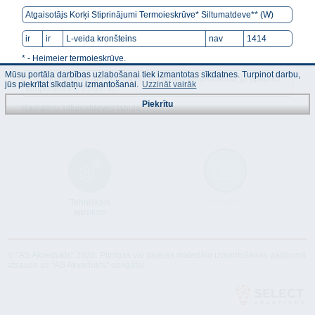
Atgaisotājs Korķi Stiprinājumi Termoieskrūve* Siltumatdeve** (W)
ir
ir
L-veida kronšteins
nav
1414
* - Heimeier termoieskrūve.
Mūsu portāla darbības uzlabošanai tiek izmantotas sīkdatnes. Turpinot darbu,
** - Siltumatdeve aprēķināta 20° C istabas temperatūrai, ja apkures
jūs piekrītat sīkdatņu izmantošanai.
Uzzināt vairāk
temperatūra ir 75/65° C.
Piekrītu
Radiatoru siltumatdeves tabula
Tehniskais
Atbilstība
apraksts
© "AS Akvedukts" 2026. Pilnīgas vai daļējas materiālu izmantošanas gadījumā
atsauce uz "AS Akvedukts" obligāta!