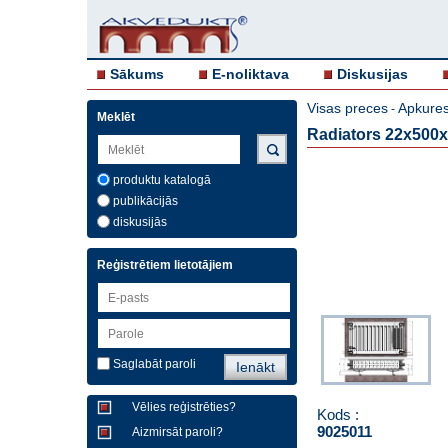
Sākums
E-noliktava
Diskusijas
Visas preces
Apkures
-
Meklēt
Radiators 22x500x
produktu katalogā
publikācijās
diskusijās
Reģistrētiem lietotājiem
Saglabāt paroli
Vēlies reģistrēties?
Kods :
9025011
Aizmirsāt paroli?