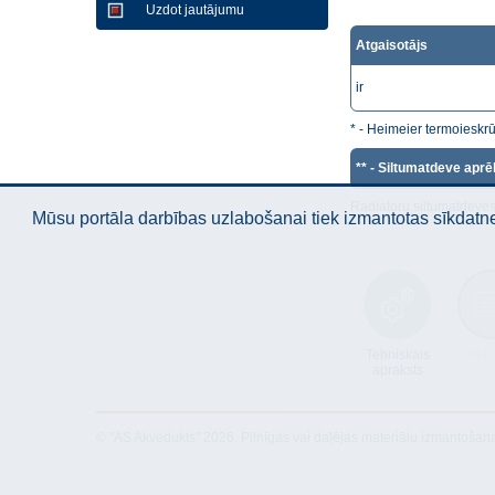
Uzdot jautājumu
Atgaisotājs
ir
* - Heimeier termoieskr
** - Siltumatdeve aprē
Radiatoru siltumatdeves
Mūsu portāla darbības uzlabošanai tiek izmantotas sīkdatnes
Tehniskais
Atbil
apraksts
© "AS Akvedukts" 2026. Pilnīgas vai daļējas materiālu izmantošan