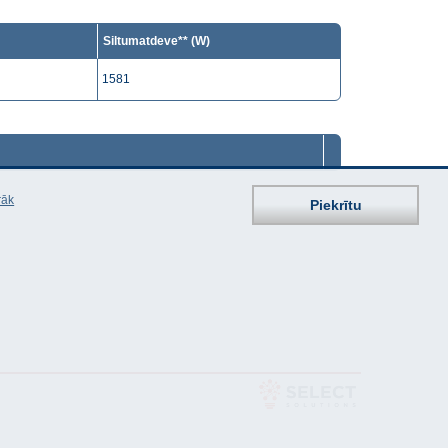
Siltumatdeve** (W)
1581
rāk
Piekrītu