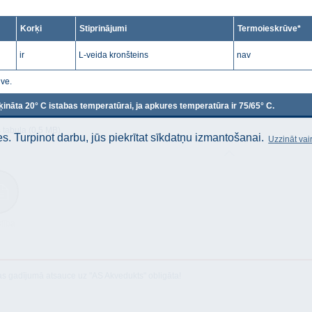
Korķi
Stiprinājumi
Termoieskrūve*
ir
L-veida kronšteins
nav
ūve.
ķināta 20° C istabas temperatūrai, ja apkures temperatūra ir 75/65° C.
 tabula (0.5 MB)
. Turpinot darbu, jūs piekrītat sīkdatņu izmantošanai.
Uzzināt vai
stība
as gadījumā atsauce uz "AS Akvedukts" obligāta!