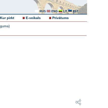
RUS
ENG
LIT
EST
Kur pirkt
E-veikals
Privātums
ēguma)