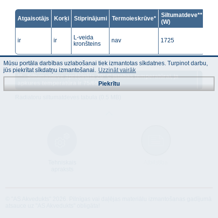
Siltumatdeve**
Atgaisotājs
Korķi
Stiprinājumi
Termoieskrūve*
(W)
L-veida
ir
ir
nav
1725
kronšteins
* - Heimeier termoieskrūve.
Mūsu portāla darbības uzlabošanai tiek izmantotas sīkdatnes. Turpinot darbu,
jūs piekrītat sīkdatņu izmantošanai.
Uzzināt vairāk
** - Siltumatdeve aprēķināta 20° C istabas temperatūrai, ja
apkures temperatūra ir 75/65° C.
Piekrītu
Radiatoru siltumatdeves tabula (0.5 MB)
Tehniskais
Atbilstība
apraksts
© "AS Akvedukts" 2026. Pilnīgas vai daļējas materiālu izmantošanas gadījumā
atsauce uz "AS Akvedukts" obligāta!