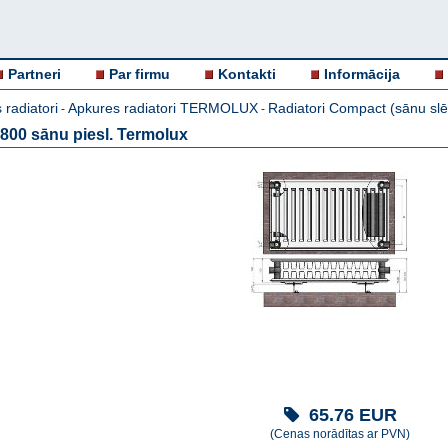
Partneri
Par firmu
Kontakti
Informācija
 radiatori
Apkures radiatori TERMOLUX
Radiatori Compact (sānu sl
-
-
800 sānu piesl. Termolux
65.76
EUR
(Cenas norādītas ar PVN)