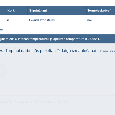
Korķi
Stiprinājumi
Termoieskrūve*
ir
L-veida kronšteins
nav
ūve.
ķināta 20° C istabas temperatūrai, ja apkures temperatūra ir 75/65° C.
 tabula (0.5 MB)
. Turpinot darbu, jūs piekrītat sīkdatņu izmantošanai.
Uzzināt vai
stība
as gadījumā atsauce uz "AS Akvedukts" obligāta!