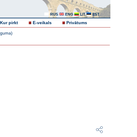
RUS
ENG
LIT
EST
Kur pirkt
E-veikals
Privātums
ēguma)