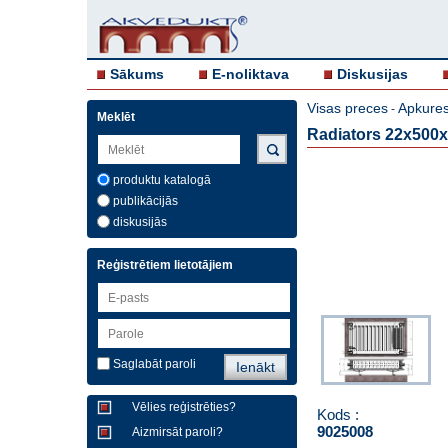
Sākums
E-noliktava
Diskusijas
Visas preces
Apkures
-
Meklēt
Radiators 22x500x
produktu katalogā
publikācijās
diskusijās
Reģistrētiem lietotājiem
Saglabāt paroli
Vēlies reģistrēties?
Kods :
9025008
Aizmirsāt paroli?