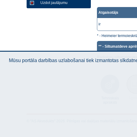
Uzdot jautājumu
Atgaisotājs
ir
* - Heimeier termoieskr
** - Siltumatdeve aprē
Radiatoru siltumatdeves
Mūsu portāla darbības uzlabošanai tiek izmantotas sīkdatnes
Tehniskais
Atbil
apraksts
© "AS Akvedukts" 2026. Pilnīgas vai daļējas materiālu izmantošan