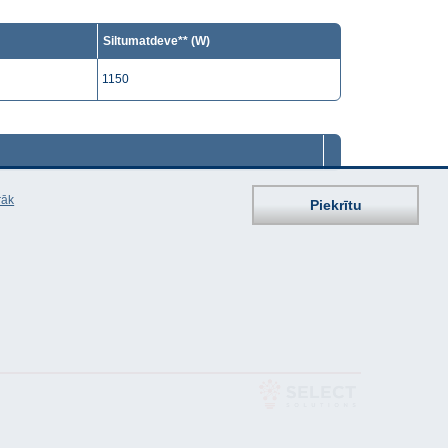
Siltumatdeve** (W)
1150
rāk
Piekrītu