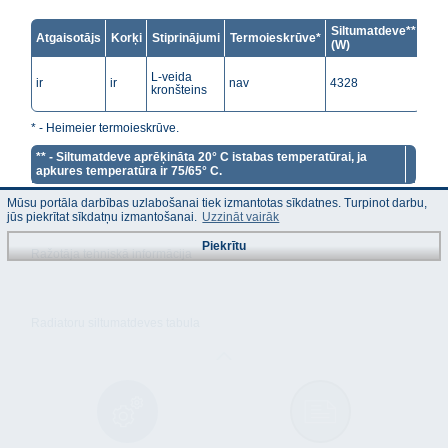
Siltumatdeve**
Atgaisotājs
Korķi
Stiprinājumi
Termoieskrūve*
(W)
L-veida
ir
ir
nav
4328
kronšteins
* - Heimeier termoieskrūve.
** - Siltumatdeve aprēķināta 20° C istabas temperatūrai, ja
apkures temperatūra ir 75/65° C.
Mūsu portāla darbības uzlabošanai tiek izmantotas sīkdatnes. Turpinot darbu,
jūs piekrītat sīkdatņu izmantošanai.
Uzzināt vairāk
Piekrītu
Ražotāja tehniskā informācija
Radiatoru siltumatdeves tabula