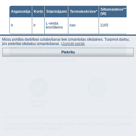
Siltumatdeve**
Atgaisotājs
Korķi
Stiprinājumi
Termoieskrūve*
(W)
L-veida
ir
ir
nav
1165
kronšteins
* - Heimeier termoieskrūve.
Mūsu portāla darbības uzlabošanai tiek izmantotas sīkdatnes. Turpinot darbu,
jūs piekrītat sīkdatņu izmantošanai.
Uzzināt vairāk
** - Siltumatdeve aprēķināta 20° C istabas temperatūrai, ja
apkures temperatūra ir 75/65° C.
Piekrītu
Radiatoru siltumatdeves tabula (0.5 MB)
Tehniskais
Atbilstība
apraksts
© "AS Akvedukts" 2026. Pilnīgas vai daļējas materiālu izmantošanas gadījumā
atsauce uz "AS Akvedukts" obligāta!