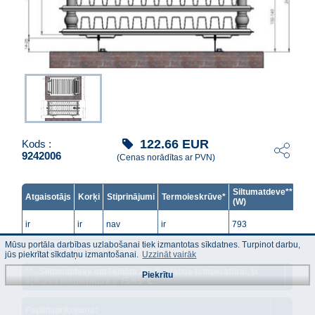
122.66
EUR
Kods :
9242006
(Cenas norādītas ar PVN)
Siltumatdeve**
Atgaisotājs
Korķi
Stiprinājumi
Termoieskrūve*
(W)
ir
ir
nav
ir
793
Mūsu portāla darbības uzlabošanai tiek izmantotas sīkdatnes. Turpinot darbu,
* - Heimeier termoieskrūve.
jūs piekrītat sīkdatņu izmantošanai.
Uzzināt vairāk
** - Siltumatdeve aprēķināta 20° C istabas temperatūrai, ja
Piekrītu
apkures temperatūra ir 75/65° C.
Papildaprīkojums: