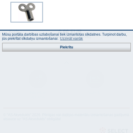
0.66 EUR
Kods :
Mūsu portāla darbības uzlabošanai tiek izmantotas sīkdatnes. Turpinot darbu,
9300700
(Cenas norādītas ar PVN)
jūs piekrītat sīkdatņu izmantošanai.
Uzzināt vairāk
Piekrītu
Tehniskais
Atbilstība
apraksts
© "AS Akvedukts" 2026. Pilnīgas vai daļējas materiālu izmantošanas gadījumā
atsauce uz "AS Akvedukts" obligāta!