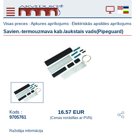
Visas preces
Apkures aprīkojums
Elektriskās apsildes aprīkojums
-
-
Savien.-termouzmava kab./aukstais vads(Pipeguard)
16.57 EUR
Kods :
9705761
(Cenas norādītas ar PVN)
Ražotāja informācija