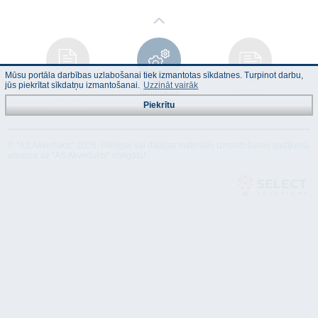
Mūsu portāla darbības uzlabošanai tiek izmantotas sīkdatnes. Turpinot darbu,
jūs piekrītat sīkdatņu izmantošanai.
Uzzināt vairāk
Lietošanas
Tehniskais
Atbilstība
instrukcija
apraksts
Piekrītu
© "AS Akvedukts" 2026. Pilnīgas vai daļējas materiālu izmantošanas gadījumā
atsauce uz "AS Akvedukts" obligāta!