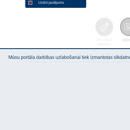
Uzdot jautājumu
Tehniskais
Atbil
apraksts
Mūsu portāla darbības uzlabošanai tiek izmantotas sīkdatnes
© "AS Akvedukts" 2026. Pilnīgas vai daļējas materiālu izmantošan