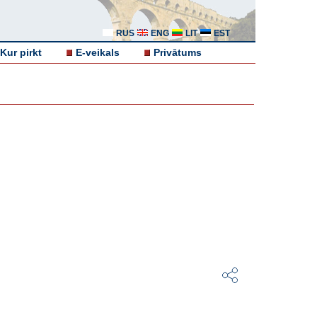
RUS
ENG
LIT
EST
Kur pirkt
E-veikals
Privātums