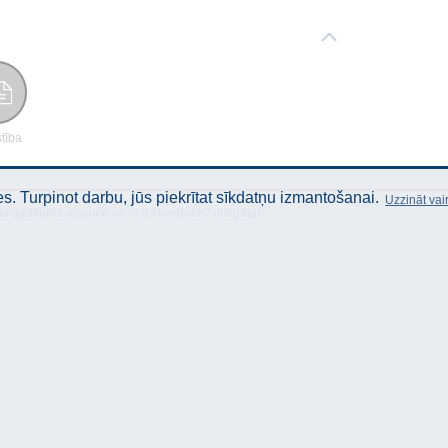
stība
. Turpinot darbu, jūs piekrītat sīkdatņu izmantošanai.
Uzzināt vai
as gadījumā atsauce uz "AS Akvedukts" obligāta!