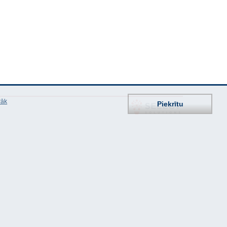
rāk
Piekrītu