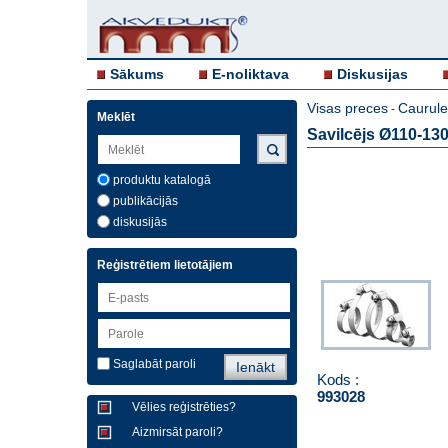
Sākums
E-noliktava
Diskusijas
Visas preces
Caurule
-
Meklēt
Savilcējs Ø110-
produktu katalogā
publikācijās
diskusijās
Reģistrētiem lietotājiem
Saglabāt paroli
Kods :
993028
Vēlies reģistrēties?
Aizmirsāt paroli?