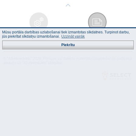
Mūsu portāla darbības uzlabošanai tiek izmantotas sīkdatnes. Turpinot darbu,
Tehniskais
Atbilstība
jūs piekrītat sīkdatņu izmantošanai.
Uzzināt vairāk
apraksts
Piekrītu
© "AS Akvedukts" 2026. Pilnīgas vai daļējas materiālu izmantošanas gadījumā
atsauce uz "AS Akvedukts" obligāta!