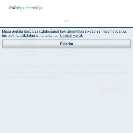
Ražotāja informācija
Mūsu portāla darbības uzlabošanai tiek izmantotas sīkdatnes. Turpinot darbu,
jūs piekrītat sīkdatņu izmantošanai.
Uzzināt vairāk
Piekrītu
Lietošanas
Tehniskais
Atbilstība
instrukcija
apraksts
© "AS Akvedukts" 2026. Pilnīgas vai daļējas materiālu izmantošanas gadījumā
atsauce uz "AS Akvedukts" obligāta!