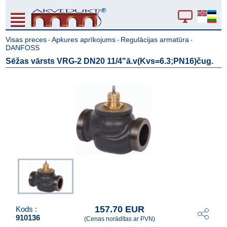
Visas preces
Apkures aprīkojums
Regulācijas armatūra
-
-
-
DANFOSS
Sēžas vārsts VRG-2 DN20 11/4"ā.v(Kvs=6.3;PN16)čug.
157.70 EUR
Kods :
910136
(Cenas norādītas ar PVN)