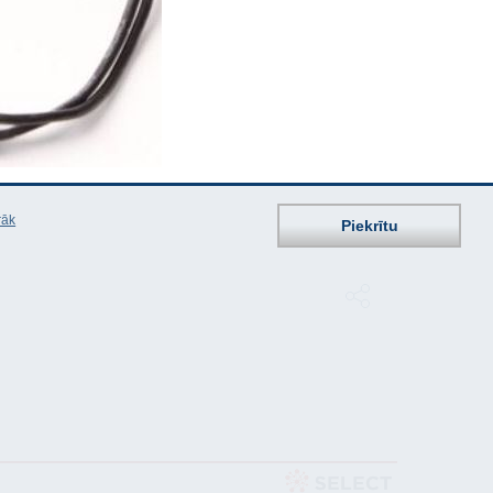
rāk
Piekrītu