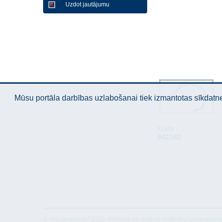
Uzdot jautājumu
Mūsu portāla darbības uzlabošanai tiek izmantotas sīkdatnes
Kods :
942342
© "AS Akvedukts" 2026. Pilnīgas vai daļējas materiālu izmantošan