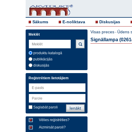
Sākums
E-noliktava
Diskusijas
Visas preces
Ūdens si
-
Meklēt
Signāllampa (02614
produktu katalogā
publikācijās
diskusijās
Reģistrētiem lietotājiem
Saglabāt paroli
Vēlies reģistrēties?
Aizmirsāt paroli?