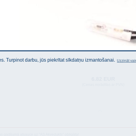
. Turpinot darbu, jūs piekrītat sīkdatņu izmantošanai.
Uzzināt vai
6.82 EUR
(Cenas norādītas ar PVN)
as gadījumā atsauce uz "AS Akvedukts" obligāta!