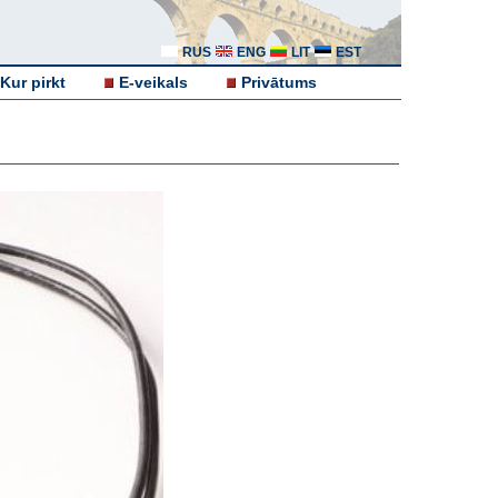
RUS
ENG
LIT
EST
Kur pirkt
E-veikals
Privātums