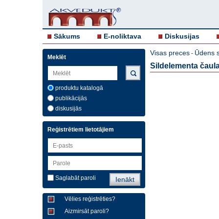
Sākums
E-noliktava
Diskusijas
Visas preces
Ūdens si
-
Meklēt
Sildelementa čaula 
produktu katalogā
publikācijās
diskusijās
Reģistrētiem lietotājiem
Saglabāt paroli
Vēlies reģistrēties?
Aizmirsāt paroli?