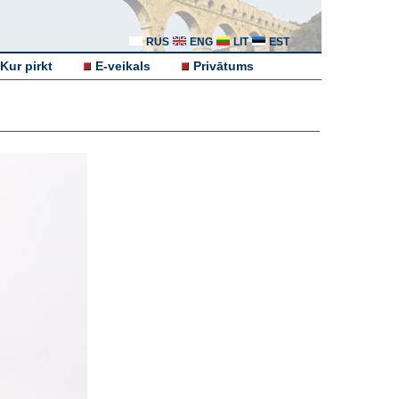
RUS
ENG
LIT
EST
Kur pirkt
E-veikals
Privātums