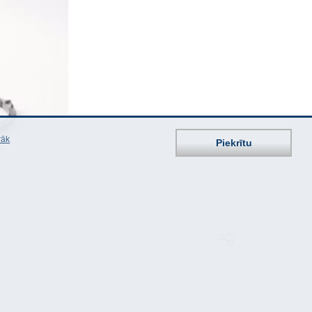
rāk
Piekrītu