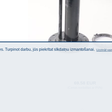
. Turpinot darbu, jūs piekrītat sīkdatņu izmantošanai.
Uzzināt vai
69.58 EUR
(Cenas norādītas ar PVN)