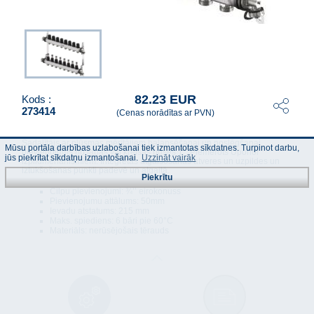
82.23 EUR
Kods :
273414
(Cenas norādītas ar PVN)
Sadalītājs ar plūsmas mērītājiem balansēšanai un noslēgšanai,
Mūsu portāla darbības uzlabošanai tiek izmantotas sīkdatnes. Turpinot darbu,
pievienojums no labās vai kreisās puses 1''. Piemērots Uponor
jūs piekrītat sīkdatņu izmantošanai.
Uzzināt vairāk
izpildmehānismiem. Integrētas atgaisošanas atveres un uzpildes un
iztukšošanas punkti padevē un atgaitā.
Piekrītu
Cilpu pievienojumi: ¾’’ eirokonuss
Pievienojumu attālums: 50mm
Ievadu atstatums: 215 mm
Maks. spiediens: 6 bāri pie 60°C
Materiāls: nerūsējošais tērauds