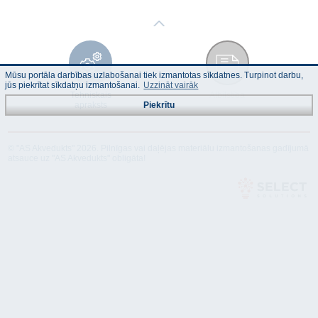
Mūsu portāla darbības uzlabošanai tiek izmantotas sīkdatnes. Turpinot darbu,
jūs piekrītat sīkdatņu izmantošanai.
Uzzināt vairāk
Tehniskais
Atbilstība
apraksts
Piekrītu
© "AS Akvedukts" 2026. Pilnīgas vai daļējas materiālu izmantošanas gadījumā
atsauce uz "AS Akvedukts" obligāta!