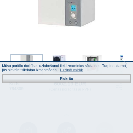
Mūsu portāla darbības uzlabošanai tiek izmantotas sīkdatnes. Turpinot darbu,
jūs piekrītat sīkdatņu izmantošanai.
Uzzināt vairāk
Piekrītu
6002.19 EUR
Kods :
764809
(Cenas norādītas ar PVN)