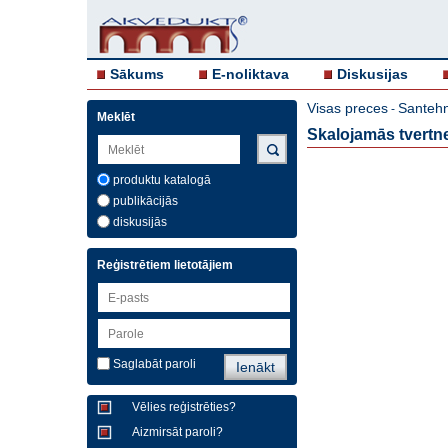
Sākums
E-noliktava
Diskusijas
Visas preces
Santehn
-
Meklēt
Skalojamās tvertne
produktu katalogā
publikācijās
diskusijās
Reģistrētiem lietotājiem
Saglabāt paroli
Vēlies reģistrēties?
Aizmirsāt paroli?