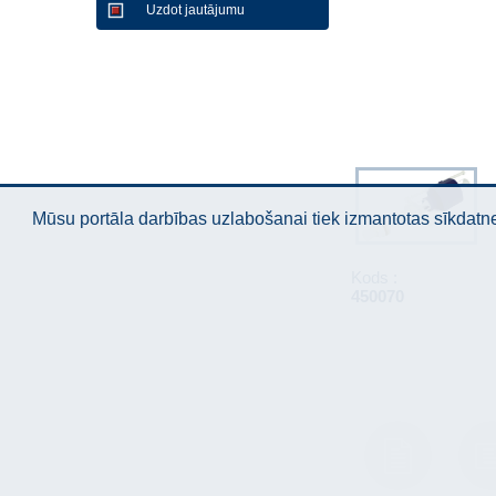
Uzdot jautājumu
Mūsu portāla darbības uzlabošanai tiek izmantotas sīkdatnes
Kods :
450070