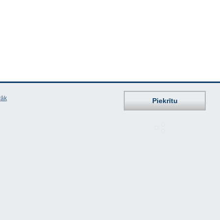
rāk
Piekrītu