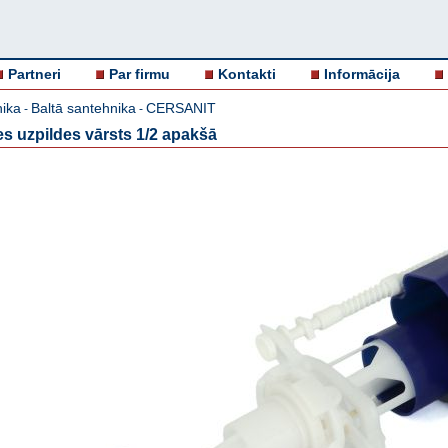
Partneri
Par firmu
Kontakti
Informācija
ika
Baltā santehnika
CERSANIT
-
-
s uzpildes vārsts 1/2 apakšā