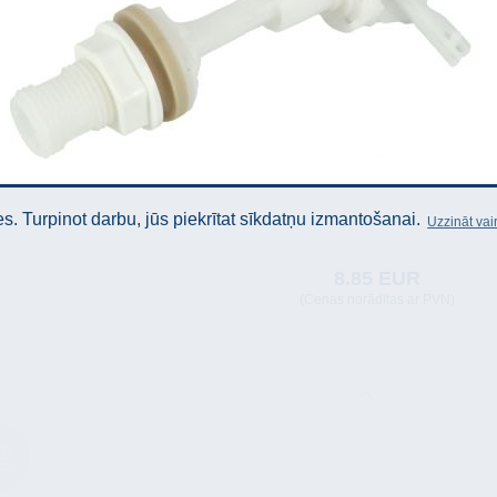
. Turpinot darbu, jūs piekrītat sīkdatņu izmantošanai.
Uzzināt vai
8.85 EUR
(Cenas norādītas ar PVN)