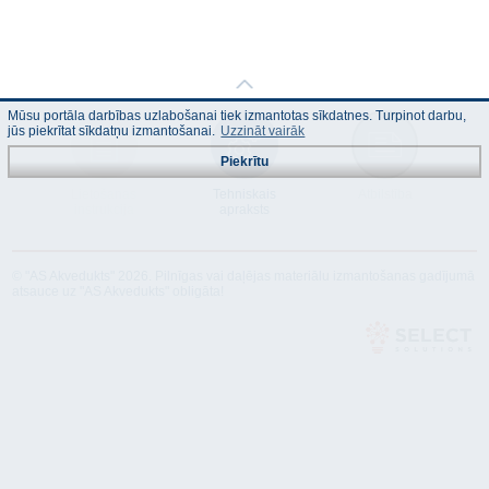
Mūsu portāla darbības uzlabošanai tiek izmantotas sīkdatnes. Turpinot darbu,
jūs piekrītat sīkdatņu izmantošanai.
Uzzināt vairāk
Piekrītu
Lietošanas
Tehniskais
Atbilstība
instrukcija
apraksts
© "AS Akvedukts" 2026. Pilnīgas vai daļējas materiālu izmantošanas gadījumā
atsauce uz "AS Akvedukts" obligāta!