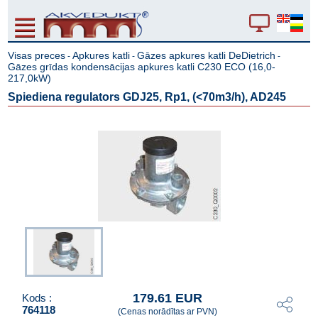
Visas preces
Apkures katli
Gāzes apkures katli DeDietrich
-
-
-
Gāzes grīdas kondensācijas apkures katli C230 ECO (16,0-
217,0kW)
Spiediena regulators GDJ25, Rp1, (<70m3/h), AD245
179.61 EUR
Kods :
764118
(Cenas norādītas ar PVN)