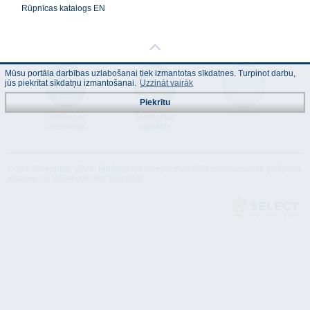
Rūpnīcas katalogs EN
Mūsu portāla darbības uzlabošanai tiek izmantotas sīkdatnes. Turpinot darbu,
jūs piekrītat sīkdatņu izmantošanai.
Uzzināt vairāk
Piekrītu
Lietošanas
Tehniskais
Atbilstība
instrukcija
apraksts
© "AS Akvedukts" 2026. Pilnīgas vai daļējas materiālu izmantošanas gadījumā
atsauce uz "AS Akvedukts" obligāta!