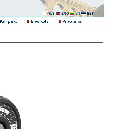
RUS
ENG
LIT
EST
Kur pirkt
E-veikals
Privātums