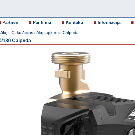
Partneri
Par firmu
Kontakti
Informācija
ūkņi
Cirkulācijas sūkņi apkurei
Calpeda
-
-
0/130 Calpeda