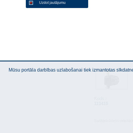
Uzdot jautājumu
Mūsu portāla darbības uzlabošanai tiek izmantotas sīkdatnes
Kods :
113419
Sanitārā ūdens cirkulāc