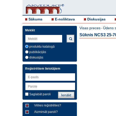
Sākums
E-noliktava
Diskusijas
Visas preces
Ūdens s
-
Meklēt
Sūknis NCS3 25-7
produktu katalogā
publikācijās
diskusijās
Reģistrētiem lietotājiem
Saglabāt paroli
Vēlies reģistrēties?
Aizmirsāt paroli?