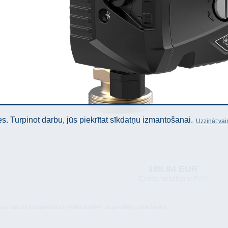
. Turpinot darbu, jūs piekrītat sīkdatņu izmantošanai.
Uzzināt vai
188.84 EUR
(Cenas norādītas ar PVN)
ijas sūknis,komplektā ar elektrokabeli un pieslēguzgriežņiem.