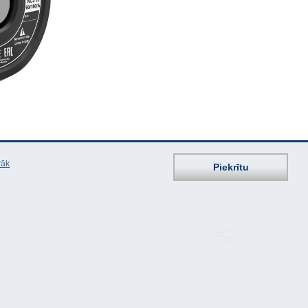
rāk
Piekrītu