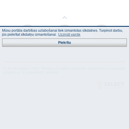
Mūsu portāla darbības uzlabošanai tiek izmantotas sīkdatnes. Turpinot darbu,
jūs piekrītat sīkdatņu izmantošanai.
Uzzināt vairāk
Piekrītu
Lietošanas
Tehniskais
Atbilstība
instrukcija
apraksts
© "AS Akvedukts" 2026. Pilnīgas vai daļējas materiālu izmantošanas gadījumā
atsauce uz "AS Akvedukts" obligāta!