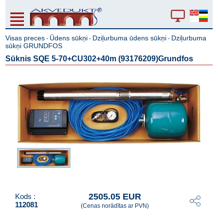
Visas preces
Ūdens sūkņi
Dziļurbuma ūdens sūkņi
Dziļurbuma
-
-
-
sūkņi GRUNDFOS
Sūknis SQE 5-70+CU302+40m (93176209)Grundfos
2505.05 EUR
Kods :
112081
(Cenas norādītas ar PVN)