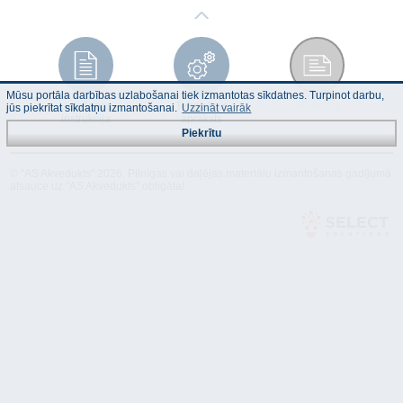
Mūsu portāla darbības uzlabošanai tiek izmantotas sīkdatnes. Turpinot darbu,
Lietošanas
Tehniskais
Atbilstība
jūs piekrītat sīkdatņu izmantošanai.
Uzzināt vairāk
instrukcija
apraksts
Piekrītu
© "AS Akvedukts" 2026. Pilnīgas vai daļējas materiālu izmantošanas gadījumā
atsauce uz "AS Akvedukts" obligāta!