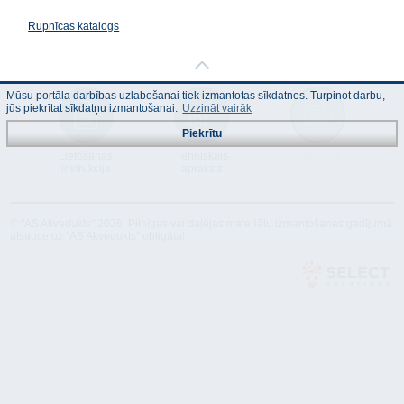
Rupnīcas katalogs
Mūsu portāla darbības uzlabošanai tiek izmantotas sīkdatnes. Turpinot darbu,
jūs piekrītat sīkdatņu izmantošanai.
Uzzināt vairāk
Piekrītu
Lietošanas
Tehniskais
Atbilstība
instrukcija
apraksts
© "AS Akvedukts" 2026. Pilnīgas vai daļējas materiālu izmantošanas gadījumā
atsauce uz "AS Akvedukts" obligāta!