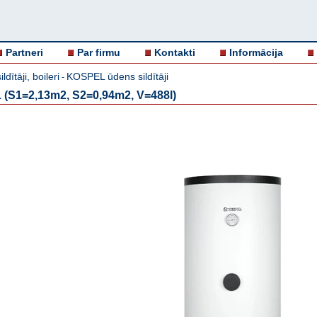
Partneri
Par firmu
Kontakti
Informācija
ldītāji, boileri
KOSPEL ūdens sildītāji
-
1 (S1=2,13m2, S2=0,94m2, V=488l)