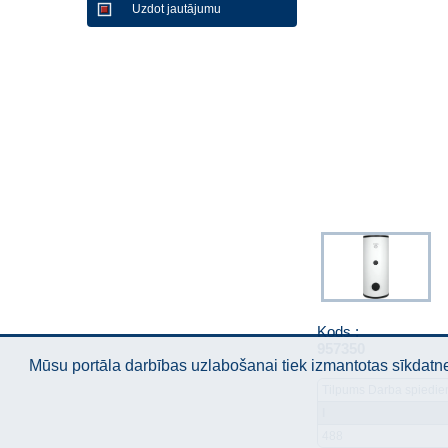
Uzdot jautājumu
Kods :
957350
Mūsu portāla darbības uzlabošanai tiek izmantotas sīkdatnes
Tilpums Darba spiedie
l
488