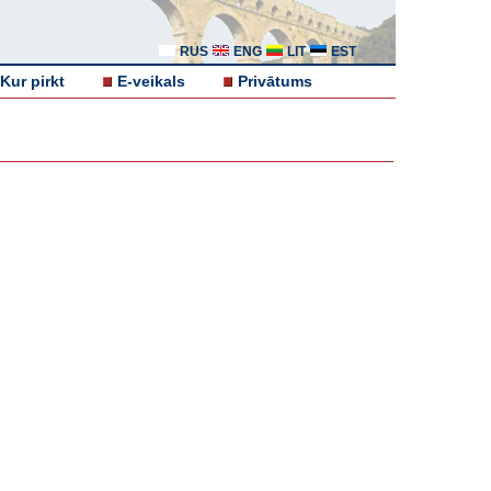
RUS
ENG
LIT
EST
Kur pirkt
E-veikals
Privātums