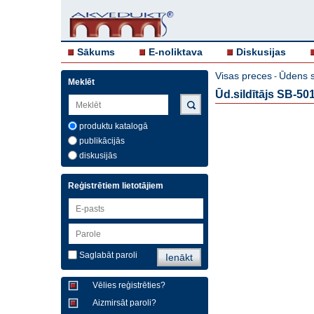
Sākums
E-noliktava
Diskusijas
Visas preces
Ūdens si
-
Meklēt
Ūd.sildītājs SB-50
produktu katalogā
publikācijās
diskusijās
Reģistrētiem lietotājiem
Saglabāt paroli
Vēlies reģistrēties?
Aizmirsāt paroli?