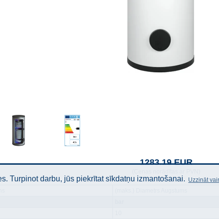
1283.19 EUR
(Cenas norādītas ar PVN)
. Turpinot darbu, jūs piekrītat sīkdatņu izmantošanai.
Uzzināt vai
ns
(maks.) Diametrs Augstums
bar
10