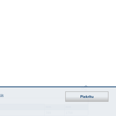
rāk
Piekrītu
mm
mm
789
1758