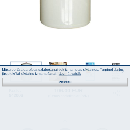
Mūsu portāla darbības uzlabošanai tiek izmantotas sīkdatnes. Turpinot darbu,
jūs piekrītat sīkdatņu izmantošanai.
Uzzināt vairāk
Piekrītu
106.00 EUR
Kods :
942006
(Cenas norādītas ar PVN)