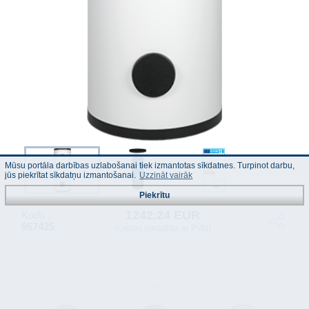
Mūsu portāla darbības uzlabošanai tiek izmantotas sīkdatnes. Turpinot darbu,
jūs piekrītat sīkdatņu izmantošanai.
Uzzināt vairāk
Piekrītu
1242.24 EUR
Kods :
957425
(Cenas norādītas ar PVN)