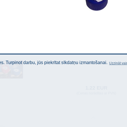
. Turpinot darbu, jūs piekrītat sīkdatņu izmantošanai.
Uzzināt vai
1.22 EUR
(Cenas norādītas ar PVN)