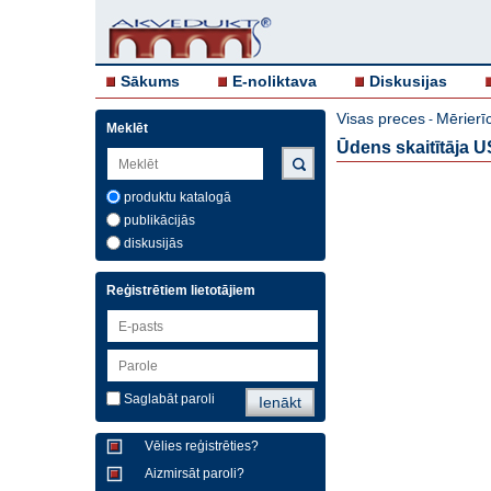
Sākums
E-noliktava
Diskusijas
Visas preces
Mērierīc
-
Meklēt
Ūdens skaitītāja 
produktu katalogā
publikācijās
diskusijās
Reģistrētiem lietotājiem
Saglabāt paroli
Vēlies reģistrēties?
Aizmirsāt paroli?