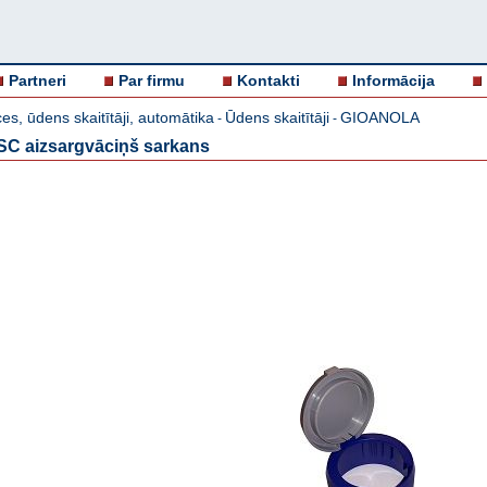
Partneri
Par firmu
Kontakti
Informācija
es, ūdens skaitītāji, automātika
Ūdens skaitītāji
GIOANOLA
-
-
USC aizsargvāciņš sarkans