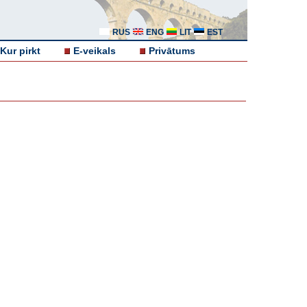
RUS
ENG
LIT
EST
Kur pirkt
E-veikals
Privātums