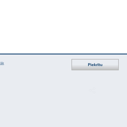
rāk
Piekrītu