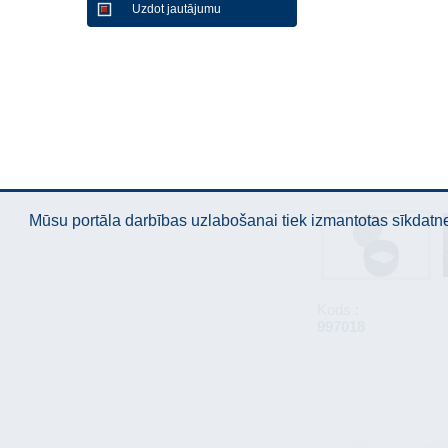
Uzdot jautājumu
Mūsu portāla darbības uzlabošanai tiek izmantotas sīkdatnes
Kods :
997018