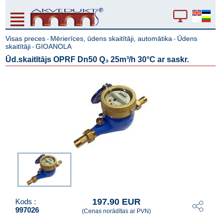
Visas preces
Mērierīces, ūdens skaitītāji, automātika
Ūdens
-
-
skaitītāji
GIOANOLA
-
Ūd.skaitītājs OPRF Dn50 Q₃ 25m³/h 30°C ar saskr.
197.90 EUR
Kods :
997026
(Cenas norādītas ar PVN)