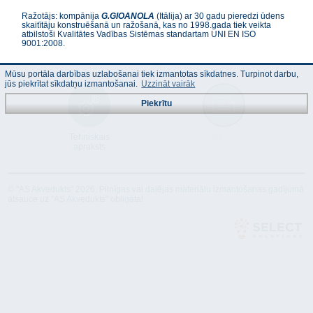
Ražotājs: kompānija
G.GIOANOLA
(Itālija) ar 30 gadu pieredzi ūdens
skaitītāju konstruēšanā un ražošanā, kas no 1998.gada tiek veikta
atbilstoši Kvalitātes Vadības Sistēmas standartam UNI EN ISO
9001:2008.
Mūsu portāla darbības uzlabošanai tiek izmantotas sīkdatnes. Turpinot darbu,
jūs piekrītat sīkdatņu izmantošanai.
Uzzināt vairāk
Piekrītu
Tehniskais
Atbilstība
apraksts
© "AS Akvedukts" 2026. Pilnīgas vai daļējas materiālu izmantošanas gadījumā
atsauce uz "AS Akvedukts" obligāta!