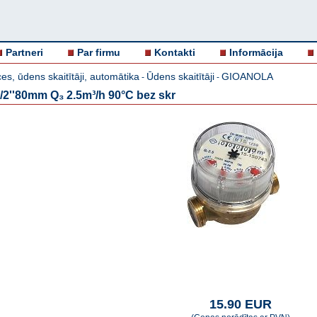
Partneri
Par firmu
Kontakti
Informācija
es, ūdens skaitītāji, automātika
Ūdens skaitītāji
GIOANOLA
-
-
/2''80mm Q₃ 2.5m³/h 90°C bez skr
15.90 EUR