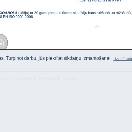
(Cenas norādītas ar PVN)
GIOANOLA
(Itālija) ar 30 gadu pieredzi ūdens skaitītāju konstruēšanā un ražošanā,
NI EN ISO 9001:2008.
stība
. Turpinot darbu, jūs piekrītat sīkdatņu izmantošanai.
Uzzināt vai
as gadījumā atsauce uz "AS Akvedukts" obligāta!