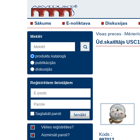
Sākums
E-noliktava
Diskusijas
Visas preces
Mērierīc
-
Meklēt
Ūd.skaitītājs USC1
produktu katalogā
publikācijās
diskusijās
Reģistrētiem lietotājiem
Saglabāt paroli
Vēlies reģistrēties?
Kods :
Aizmirsāt paroli?
997012