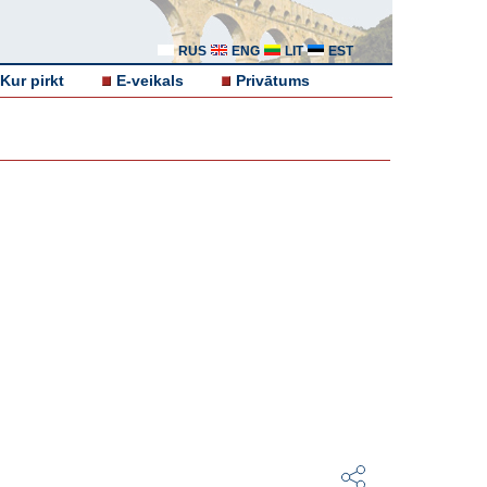
RUS
ENG
LIT
EST
Kur pirkt
E-veikals
Privātums