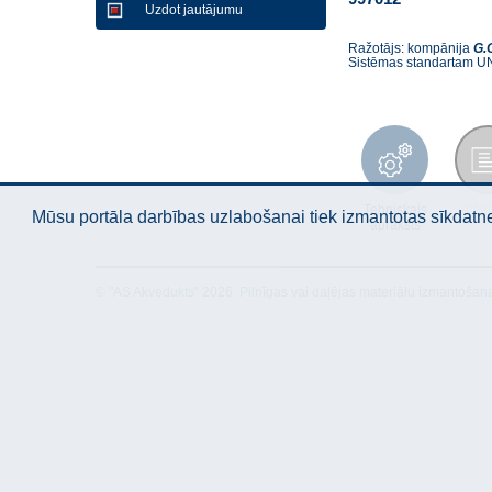
Uzdot jautājumu
Ražotājs: kompānija
G.
Sistēmas standartam U
Tehniskais
Atbil
Mūsu portāla darbības uzlabošanai tiek izmantotas sīkdatnes
apraksts
© "AS Akvedukts" 2026. Pilnīgas vai daļējas materiālu izmantošan