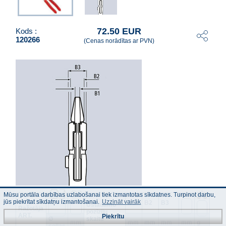
72.50 EUR
Kods :
120266
(Cenas norādītas ar PVN)
Mūsu portāla darbības uzlabošanai tiek izmantotas sīkdatnes. Turpinot darbu,
jūs piekrītat sīkdatņu izmantošanai.
Uzzināt vairāk
B1
B2
B3
Ustādāmo
Ražotāja
pozīziju
ART.
Piekrītu
Ø
skaits
mm
mm
mm
mm
mm
g