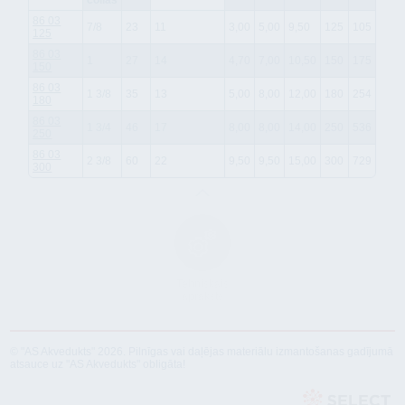
collas
86 03
7/8
23
11
3,00
5,00
9,50
125
105
125
86 03
1
27
14
4,70
7,00
10,50
150
175
150
86 03
1 3/8
35
13
5,00
8,00
12,00
180
254
180
86 03
1 3/4
46
17
8,00
8,00
14,00
250
536
250
86 03
2 3/8
60
22
9,50
9,50
15,00
300
729
300
Tehniskais
apraksts
© "AS Akvedukts" 2026. Pilnīgas vai daļējas materiālu izmantošanas gadījumā
atsauce uz "AS Akvedukts" obligāta!