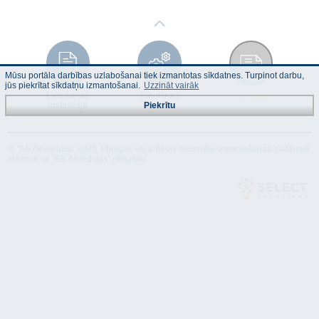
Mūsu portāla darbības uzlabošanai tiek izmantotas sīkdatnes. Turpinot darbu,
jūs piekrītat sīkdatņu izmantošanai.
Uzzināt vairāk
Lietošanas
Tehniskais
Atbilstība
instrukcija
apraksts
Piekrītu
© "AS Akvedukts" 2026. Pilnīgas vai daļējas materiālu izmantošanas gadījumā
atsauce uz "AS Akvedukts" obligāta!