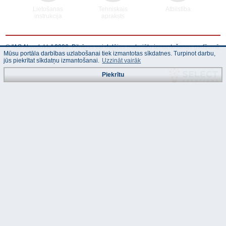
Lietošanas
Tehniskais
Atbilstība
instrukcija
apraksts
© "AS Akvedukts" 2026. Pilnīgas vai daļējas materiālu izmantošanas gadījumā
Mūsu portāla darbības uzlabošanai tiek izmantotas sīkdatnes. Turpinot darbu,
atsauce uz "AS Akvedukts" obligāta!
jūs piekrītat sīkdatņu izmantošanai.
Uzzināt vairāk
Piekrītu