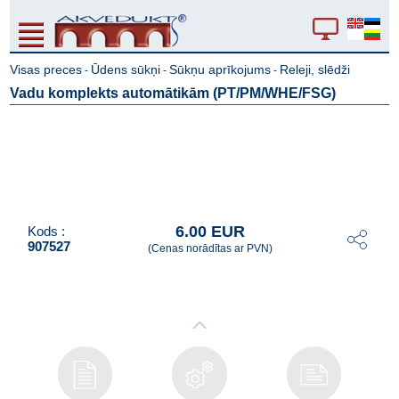
Visas preces
Ūdens sūkņi
Sūkņu aprīkojums
Releji, slēdži
-
-
-
Vadu komplekts automātikām (PT/PM/WHE/FSG)
6.00 EUR
Kods :
907527
(Cenas norādītas ar PVN)