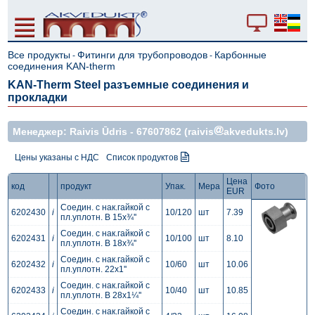
Все продукты
Фитинги для трубопроводов
Карбонные
-
-
соединения KAN-therm
KAN-Therm Steel разъемные соединения и
прокладки
Mенеджер: Raivis Ūdris -
67607862
(raivis
akvedukts.lv)
Цены указаны с НДС
Список продуктов
Цена
код
продукт
Упак.
Мера
Фото
EUR
Соедин. с нак.гайкой с
6202430
i
10/120
шт
7.39
пл.уплотн. В 15x¾''
Соедин. с нак.гайкой с
6202431
i
10/100
шт
8.10
пл.уплотн. В 18x¾''
Соедин. с нак.гайкой с
6202432
i
10/60
шт
10.06
пл.уплотн. 22x1''
Соедин. с нак.гайкой с
6202433
i
10/40
шт
10.85
пл.уплотн. В 28x1¼''
Соедин. с нак.гайкой с