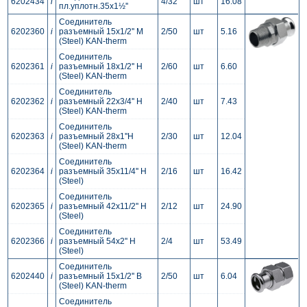
6202434
i
4/32
шт
16.08
пл.уплотн.35x1½''
Соединитель
6202360
i
разъемный 15x1/2'' M
2/50
шт
5.16
(Steel) KAN-therm
Соединитель
6202361
i
разъемный 18x1/2'' Н
2/60
шт
6.60
(Steel) KAN-therm
Соединитель
6202362
i
разъемный 22x3/4'' Н
2/40
шт
7.43
(Steel) KAN-therm
Соединитель
6202363
i
разъемный 28x1''Н
2/30
шт
12.04
(Steel) KAN-therm
Соединитель
6202364
i
разъемный 35x11/4'' Н
2/16
шт
16.42
(Steel)
Соединитель
6202365
i
разъемный 42x11/2'' Н
2/12
шт
24.90
(Steel)
Соединитель
6202366
i
разъемный 54x2'' Н
2/4
шт
53.49
(Steel)
Соединитель
6202440
i
разъемный 15x1/2'' B
2/50
шт
6.04
(Steel) KAN-therm
Соединитель