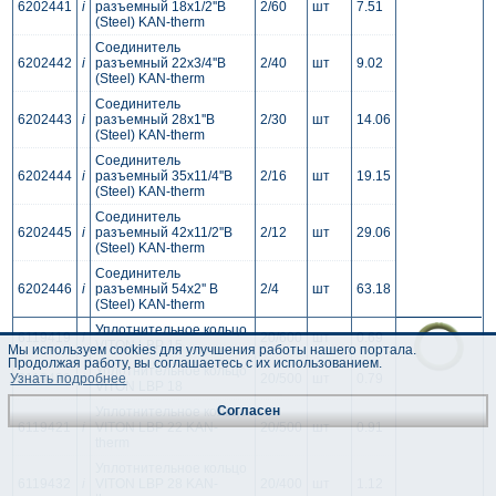
6202441
i
разъемный 18x1/2''B
2/60
шт
7.51
(Steel) KAN-therm
Соединитель
6202442
i
разъемный 22x3/4''B
2/40
шт
9.02
(Steel) KAN-therm
Соединитель
6202443
i
разъемный 28x1''B
2/30
шт
14.06
(Steel) KAN-therm
Соединитель
6202444
i
разъемный 35x11/4''B
2/16
шт
19.15
(Steel) KAN-therm
Соединитель
6202445
i
разъемный 42x11/2''B
2/12
шт
29.06
(Steel) KAN-therm
Соединитель
6202446
i
разъемный 54x2'' B
2/4
шт
63.18
(Steel) KAN-therm
Уплотнительное кольцо
6119419
i
20/600
шт
0.69
VITON LBP 15
Мы используем cookies для улучшения работы нашего портала.
Продолжая работу, вы соглашаетесь с их использованием.
Уплотнительное кольцо
6119420
i
20/500
шт
0.79
Узнать подробнее
VITON LBP 18
Согласен
Уплотнительное кольцо
6119421
i
VITON LBP 22 KAN-
20/500
шт
0.91
therm
Уплотнительное кольцо
6119432
i
VITON LBP 28 KAN-
20/400
шт
1.12