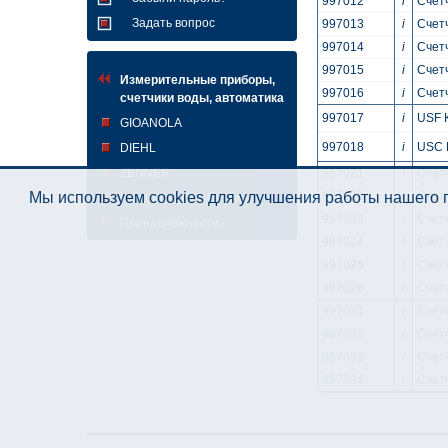
997012
i
Счетч
Задать вопрос
997013
i
Счетч
997014
i
Счетч
997015
i
Счетч
Измерительные приборы,
997016
i
Счетч
счетчики воды, автоматика
997017
i
USF 
GIOANOLA
997018
i
USC 
DIEHL
ZENNER
997021
i
Счетч
997022
i
Счетч
Мы используем cookies для улучшения работы нашего п
Колодцы для счётчиков
997023
i
Счетч
Принадлежности
997024
i
Счетч
997025
i
Счетч
997026
i
Счет
997031
i
Счет
997032
i
Счет
997033
i
Счет
997034
i
Счет