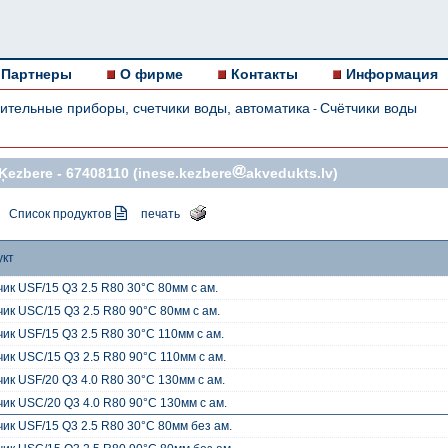
Партнеры
О фирме
Контакты
Информация
ительные приборы, счетчики воды, автоматика
Счётчики воды
-
Ķezbere -
67408110
(inese.kezbere
akvedukts.lv)
Список продуктов
печать
укт
ик USF/15 Q3 2.5 R80 30°C 80мм с ам.
ик USC/15 Q3 2.5 R80 90°C 80мм с ам.
ик USF/15 Q3 2.5 R80 30°C 110мм с ам.
ик USC/15 Q3 2.5 R80 90°C 110мм с ам.
ик USF/20 Q3 4.0 R80 30°C 130мм с ам.
ик USC/20 Q3 4.0 R80 90°C 130мм с ам.
ик USF/15 Q3 2.5 R80 30°C 80мм без ам.