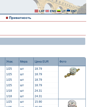
LAT
ENG
LIT
EST
Приватность
Упак.
Мера
Цена EUR
Фото
1/25
шт
18.79
1/25
шт
18.79
1/25
шт
18.79
1/25
шт
18.79
1/18
шт
24.31
1/18
шт
24.31
1/25
шт
15.90