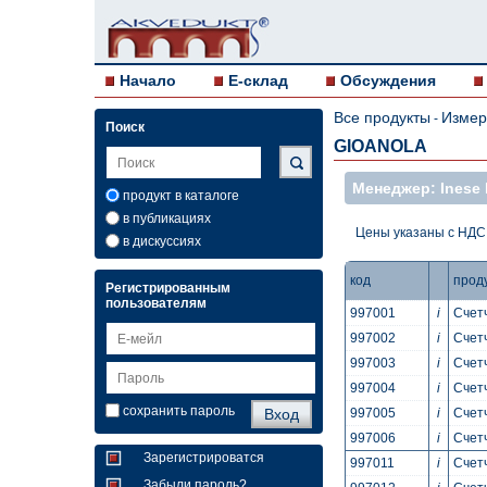
Начало
E-склад
Обсуждения
Все продукты
Измер
-
Поиск
GIOANOLA
Mенеджер: Inese 
продукт в каталоге
в публикациях
Цены указаны с НДС
в дискуссиях
код
прод
Регистрированным
пользователям
997001
i
Счетч
997002
i
Счетч
997003
i
Счетч
997004
i
Счетч
сохранить пароль
997005
i
Счетч
997006
i
Счетч
Зарегистрироватся
997011
i
Счетч
Забыли пароль?