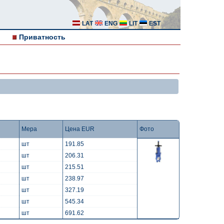
LAT
ENG
LIT
EST
Приватность
Мера
Цена EUR
Фото
шт
191.85
шт
206.31
шт
215.51
шт
238.97
шт
327.19
шт
545.34
шт
691.62