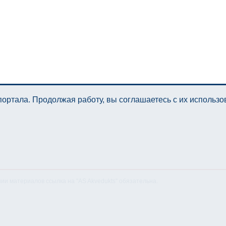
ортала. Продолжая работу, вы соглашаетесь с их использ
нии материалов ссылка на "AS Akvedukts" обязательна.