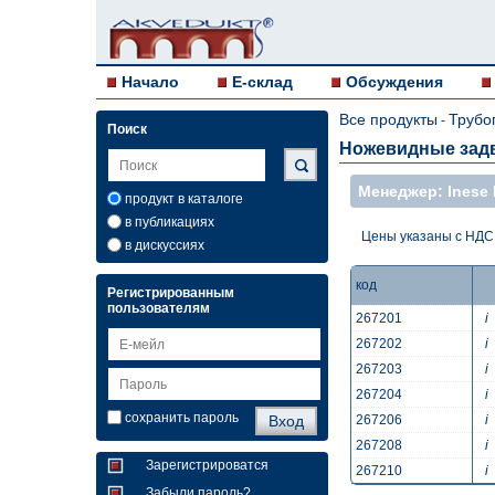
Начало
E-склад
Обсуждения
Все продукты
Трубо
-
Поиск
Ножевидные зад
Mенеджер: Inese 
продукт в каталоге
в публикациях
Цены указаны с НДС
в дискуссиях
код
Регистрированным
пользователям
267201
i
267202
i
267203
i
267204
i
сохранить пароль
267206
i
267208
i
Зарегистрироватся
267210
i
Забыли пароль?