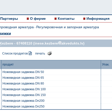
Партнеры
О фирме
Контакты
Информация
проводная арматура
Регулировочная и запорная арматура
-
вижки
Ķezbere -
67408110
(inese.kezbere
akvedukts.lv)
Список продуктов
печать
продукт
Упак.
Ножевидная задвижка DN 50
Ножевидная задвижка DN 65
Ножевидная задвижка DN 80
Ножевидная задвижка DN 100
Ножевидная задвижка DN 150
Ножевидная задвижка Dn200
Ножевидная задвижка Dn250