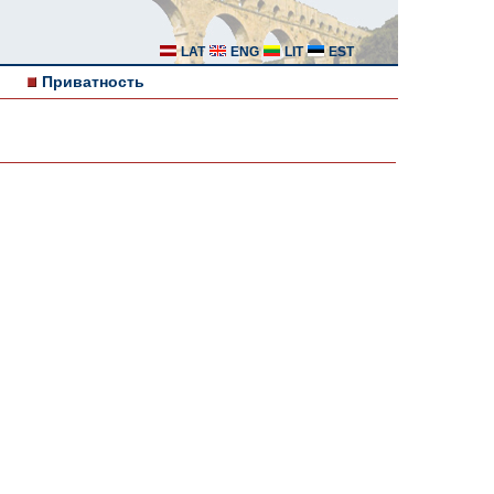
LAT
ENG
LIT
EST
Приватность