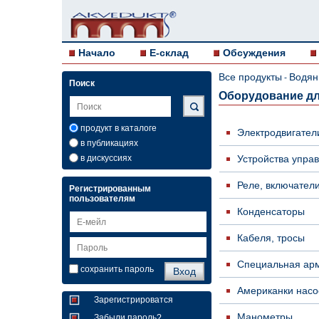
Начало
E-склад
Обсуждения
Все продукты
Водян
-
Поиск
Оборудование дл
продукт в каталоге
Электродвигател
в публикациях
в дискуссиях
Устройства упра
Реле, включател
Регистрированным
пользователям
Конденсаторы
Кабеля, тросы
Специальная ар
сохранить пароль
Американки насо
Зарегистрироватся
Манометры
Забыли пароль?