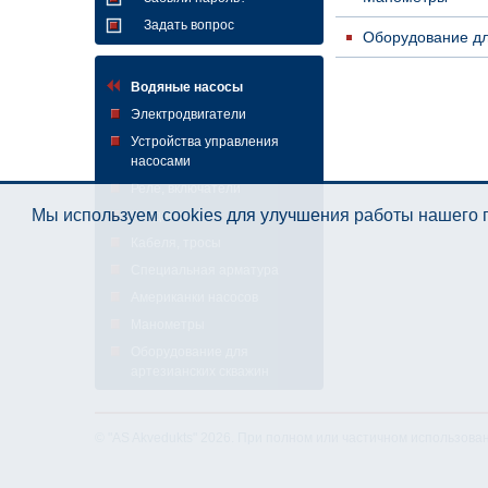
Задать вопрос
Оборудование дл
Водяные насосы
Электродвигатели
Устройства управления
насосами
Реле, включатели
Мы используем cookies для улучшения работы нашего п
Конденсаторы
Кабеля, тросы
Специальная арматура
Американки насосов
Манометры
Оборудование для
артезианских скважин
© "AS Akvedukts" 2026. При полном или частичном использова