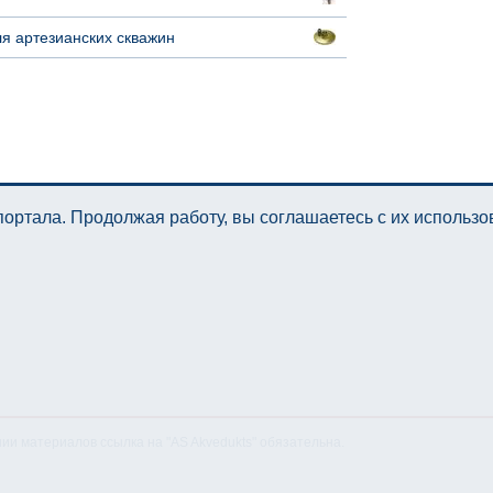
я артезианских скважин
ортала. Продолжая работу, вы соглашаетесь с их использ
нии материалов ссылка на "AS Akvedukts" обязательна.