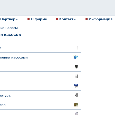
Партнеры
О фирме
Контакты
Информация
ые насосы
я насосов
и
вления насосами
и
матура
сов