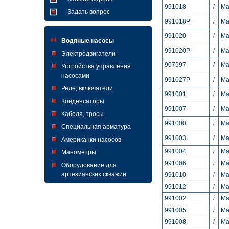
991018
i
Ма
Задать вопрос
991018P
i
Ма
991020
i
Ма
Водяные насосы
991020P
i
Ма
Электродвигатели
907597
i
Ма
Устройства управления
насосами
991027P
i
Ма
Реле, включатели
991001
i
Ма
Конденсаторы
991007
i
Ма
Кабеля, тросы
991000
i
Ма
Специальная арматура
991003
i
Ма
Американки насосов
991004
i
Ма
Манометры
991006
i
Ма
Оборудование для
артезианских скважин
991010
i
Ма
991012
i
Ма
991002
i
Ма
991005
i
Ма
991008
i
Ма