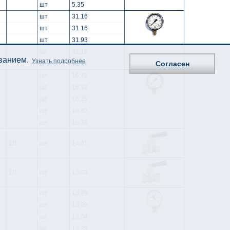
шт
5.35
шт
31.16
шт
31.16
шт
31.93
шт
31.16
ованием.
Узнать подробнее
Согласен
шт
31.16
шт
16.79
шт
16.82
шт
16.25
шт
16.82
шт
16.78
1/1
шт
14.61
1/1
шт
12.03
шт
13.29
шт
13.29
шт
12.04
шт
13.29