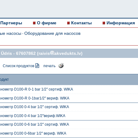
Партнеры
О фирме
Контакты
Информация
ые насосы
Оборудование для насосов
-
 Ūdris -
67607862
(raivis
akvedukts.lv)
Список продуктов
печать
одукт
нометр D100-R 0-1 bar 1/2" сертиф. WIKA
нометр D100-R 0-1bar1/2" вериф. WIKA
нометр D100 0-4 bar 1/2" сертиф. WIKA
нометр D100 0-4 bar 1/2"вериф.WIKA
нометр D100 0-6 bar 1/2" сертиф. WIKA
нометр D100 0-6bar 1/2" вериф. WIKA