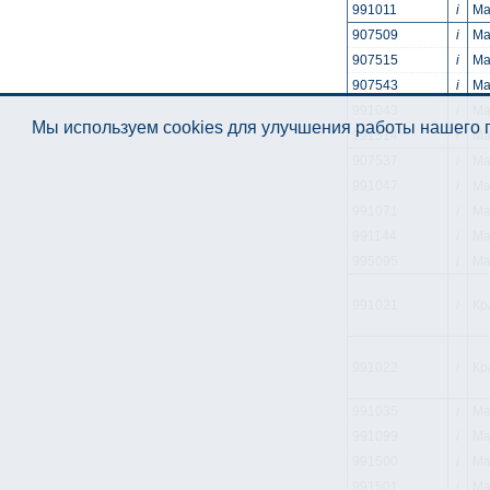
991011
i
Ма
907509
i
Ма
907515
i
Ма
907543
i
Ма
991043
i
Ма
Мы используем cookies для улучшения работы нашего п
991514
i
Ма
907537
i
Ма
991047
i
Ма
991071
i
Ма
991144
i
Ма
995095
i
Ма
991021
i
Кр
991022
i
Кр
991035
i
Ма
991099
i
Ма
991500
i
Ма
991501
i
Mа