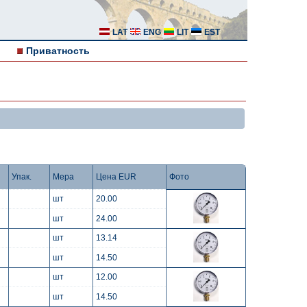
LAT
ENG
LIT
EST
Приватность
Упак.
Мера
Цена EUR
Фото
шт
20.00
шт
24.00
шт
13.14
шт
14.50
шт
12.00
шт
14.50