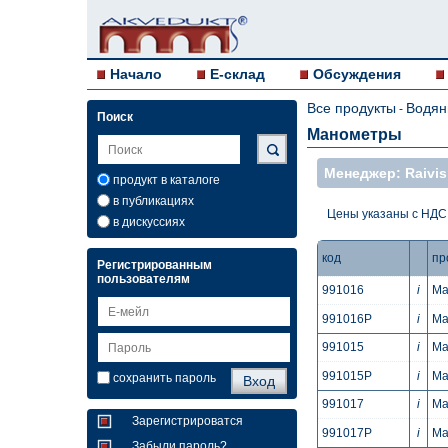
Начало
E-склад
Обсуждения
Все продукты
Водян
-
Поиск
Манометры
Mенеджер: Raivis
продукт в каталоге
в публикациях
Цены указаны с НДС
в дискуссиях
код
пр
Регистрированным
пользователям
991016
i
Ма
991016P
i
Ма
991015
i
Ма
991015P
i
Ма
сохранить пароль
991017
i
Ма
Зарегистрироватся
991017P
i
Ма
Забыли пароль?