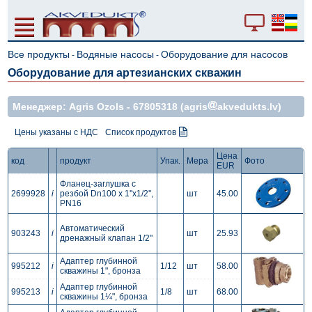
Все продукты
Водяные насосы
Оборудование для насосов
-
-
Оборудование для артезианских скважин
Mенеджер: Agris Ozols -
67805318
(agris
akvedukts.lv)
Цены указаны с НДС
Список продуктов
Цена
код
продукт
Упак.
Мера
Фото
EUR
Фланец-заглушка с
2699928
i
резбой Dn100 х 1''x1/2'',
шт
45.00
PN16
Автоматический
903243
i
шт
25.93
дренажный клапан 1/2"
Адаптер глубинной
995212
i
1/12
шт
58.00
скважины 1", бронза
Адаптер глубинной
995213
i
1/8
шт
68.00
скважины 1¼", бронза