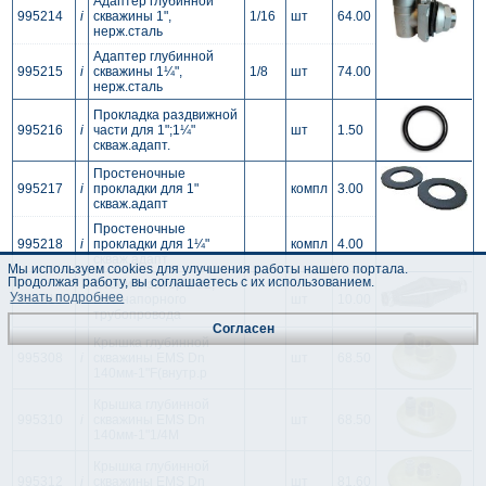
Адаптер глубинной
995214
i
скважины 1",
1/16
шт
64.00
нерж.сталь
Адаптер глубинной
995215
i
скважины 1¼",
1/8
шт
74.00
нерж.сталь
Прокладка раздвижной
995216
i
части для 1";1¼"
шт
1.50
скваж.адапт.
Простеночные
995217
i
прокладки для 1"
компл
3.00
скваж.адапт
Простеночные
995218
i
прокладки для 1¼"
компл
4.00
скваж.адапт
Мы используем cookies для улучшения работы нашего портала.
Продолжая работу, вы соглашаетесь с их использованием.
Стабилизатор D32;
Узнать подробнее
995219
i
D40 напорного
шт
10.00
трубопровода
Согласен
Крышка глубинной
995308
i
скважины EMS Dn
шт
68.50
140мм-1"F(внутр.p
Крышка глубинной
995310
i
скважины EMS Dn
шт
68.50
140мм-1"1/4М
Крышка глубинной
995312
i
скважины EMS Dn
шт
81.60