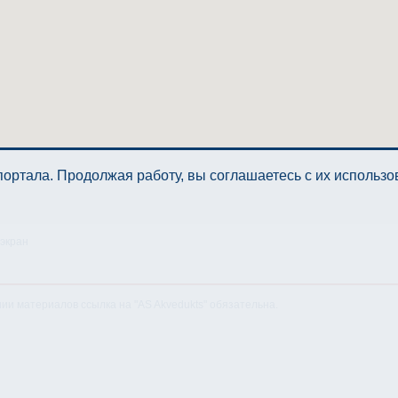
ортала. Продолжая работу, вы соглашаетесь с их использ
 экран
нии материалов ссылка на "AS Akvedukts" обязательна.