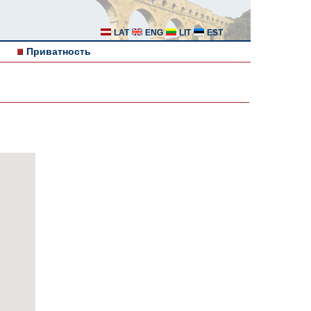
LAT
ENG
LIT
EST
Приватность