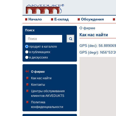
Начало
E-склад
Обсуждения
О фирме
Поиск
Как нас найти
GPS (dec): 56.889069
продукт в каталоге
в публикациях
GPS (degr): N56°53’2
в дискуссиях
О фирме
Как нас найти
Контакты
Центры обслуживания
клиентов AKVEDUKTS
Политика
конфиденциальности