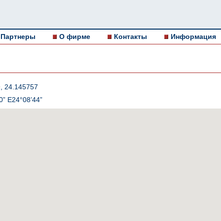
Партнеры
О фирме
Контакты
Информация
, 24.145757
0” E24°08’44”