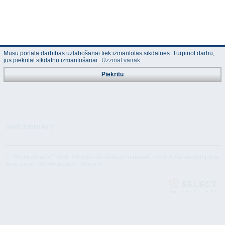
Mūsu portāla darbības uzlabošanai tiek izmantotas sīkdatnes. Turpinot darbu,
jūs piekrītat sīkdatņu izmantošanai.
Uzzināt vairāk
Piekrītu
Skatīt lielāku karti
© "AS Akvedukts" 2026. Pilnīgas vai daļējas materiālu izmantošanas gadījumā
atsauce uz "AS Akvedukts" obligāta!