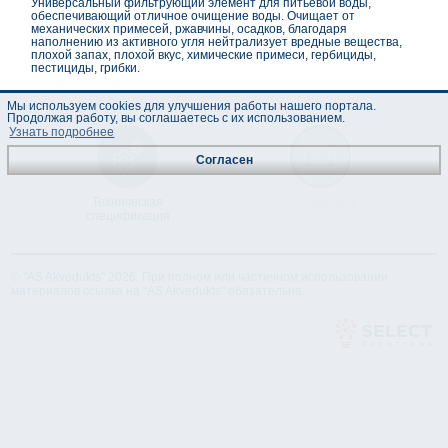
Универсальный фильтрующий элемент для питьевой воды,
обеспечивающий отличное очищение воды. Очищает от
механических примесей, ржавчины, осадков, благодаря
наполнению из активного угля нейтрализует вредные вещества,
плохой запах, плохой вкус, химические примеси, гербициды,
пестициды, грибки.
Мы используем cookies для улучшения работы нашего портала.
Продолжая работу, вы соглашаетесь с их использованием.
Узнать подробнее
Согласен
Техническая
Лист данных
спецификация
© "AS Akvedukts" 2026. При полном или частичном использовании
материалов ссылка на "AS Akvedukts" обязательна.