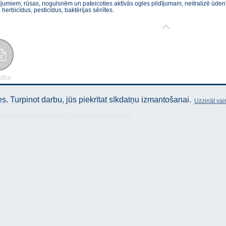
miem, rūsas, nogulsnēm un pateicoties aktīvās ogles pildījumam, neitralizē ūdenī e
herbicīdus, pesticīdus, baktērijas sēnītes.
stība
. Turpinot darbu, jūs piekrītat sīkdatņu izmantošanai.
Uzzināt vai
as gadījumā atsauce uz "AS Akvedukts" obligāta!