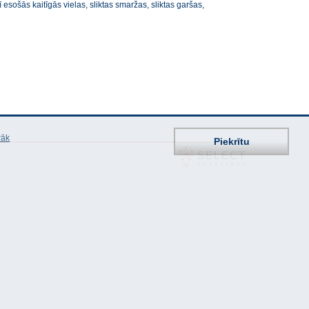
sošās kaitīgās vielas, sliktas smaržas, sliktas garšas,
rāk
Piekrītu