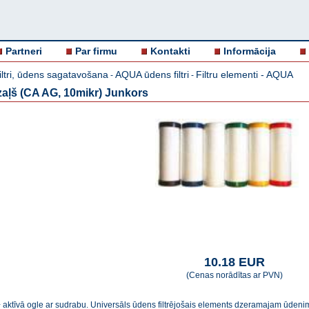
Partneri
Par firmu
Kontakti
Informācija
iltri, ūdens sagatavošana
AQUA ūdens filtri
Filtru elementi - AQUA
-
-
 zaļš (CA AG, 10mikr) Junkors
10.18 EUR
(Cenas norādītas ar PVN)
aktīvā ogle ar sudrabu. Universāls ūdens filtrējošais elements dzeramajam ūdenim, 