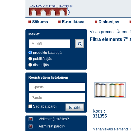
Sākums
E-noliktava
Diskusijas
Visas preces
Ūdens f
-
Meklēt
Filtra elements 7''
produktu katalogā
publikācijās
diskusijās
Reģistrētiem lietotājiem
Saglabāt paroli
Kods :
331355
Vēlies reģistrēties?
Aizmirsāt paroli?
Mehāniskais elements + 