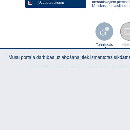
mehāniskajiem piemaisīju
Uzdot jautājumu
ķīmiskos piemaisījumus, 
Tehniskais
Atbil
apraksts
Mūsu portāla darbības uzlabošanai tiek izmantotas sīkdatnes
© "AS Akvedukts" 2026. Pilnīgas vai daļējas materiālu izmantošan