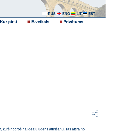
RUS
ENG
LIT
EST
Kur pirkt
E-veikals
Privātums
kurš nodrošina ideālu ūdens attīrīšanu. Tas attīra no