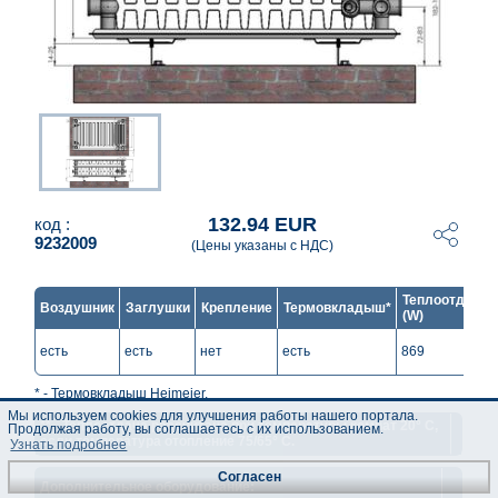
132.94 EUR
код :
9232009
(Цены указаны с НДС)
Теплоотдача*
Воздушник
Заглушки
Крепление
Термовкладыш*
(W)
есть
есть
нет
есть
869
* - Термовкладыш Heimeier.
Мы используем cookies для улучшения работы нашего портала.
** - Теплоотдача рассчитана при температуры комнат 20° C,
Продолжая работу, вы соглашаетесь с их использованием.
если температура отопление 75/65° C.
Узнать подробнее
Согласен
Дополнительное оборудование: